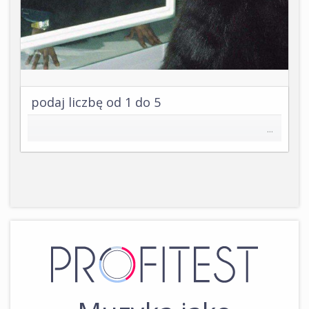
podaj liczbę od 1 do 5