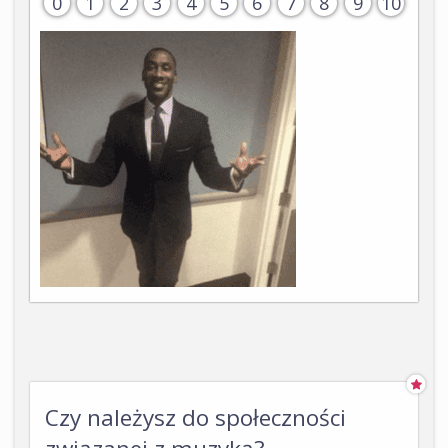
0
1
2
3
4
5
6
7
8
9
10
Czy należysz do społeczności