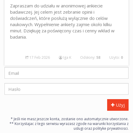
Zapraszam do udziału w anonimowej ankiecie
badawczej. Jej celem jest zebranie opinii i
doświadczeń, które posłużą wyłącznie do celów
naukowych. Wypełnienie ankiety zajmie około kilku
minut. Dziękuję za poświęcony czas i cenny wkład w
badania.
17 Feb 2026
Iga K
Odsłony:
58
Użyto:
0
Użyj
* Jeśli nie masz jeszcze konta, zostanie ono automatycznie utworzone.
** Korzystajac z tego serwisu wyrazasz zgode na warunki korzystania z
uslugi oraz polityke prywatnosci.