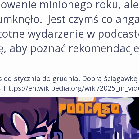
wanie minionego roku, ale 
mknęło. Jest czymś co anga
stotne wydarzenie w podcas
ę, aby poznać rekomendacje, 
s od stycznia do grudnia. Dobrą ściągawkę 
u https://en.wikipedia.org/wiki/2025_in_vi