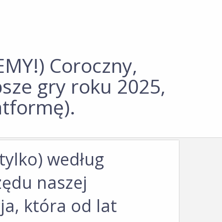
Y!) Coroczny,
psze gry roku 2025,
atformę).
tylko) według
rzędu naszej
ja, która od lat