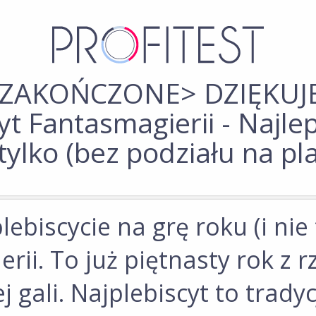
ZAKOŃCZONE> DZIĘKUJEM
yt Fantasmagierii - Najle
e tylko (bez podziału na pl
biscycie na grę roku (i nie 
rii. To już piętnasty rok z 
j gali. Najplebiscyt to tradyc