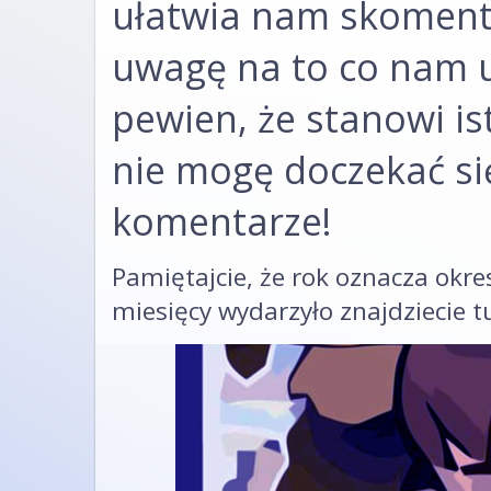
ułatwia nam skomento
uwagę na to co nam u
pewien, że stanowi i
nie mogę doczekać si
komentarze!
Pamiętajcie, że rok oznacza okre
miesięcy wydarzyło znajdziecie t