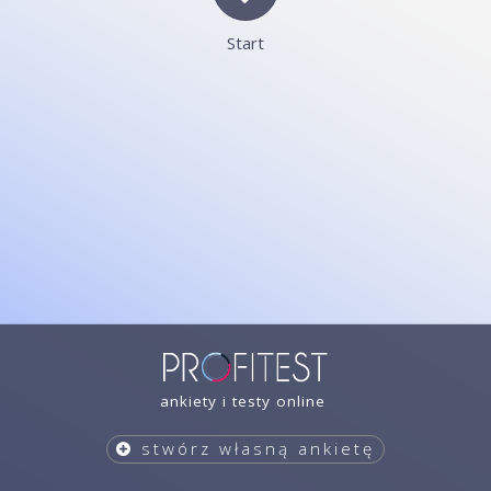
Start
ankiety i testy online
stwórz własną ankietę